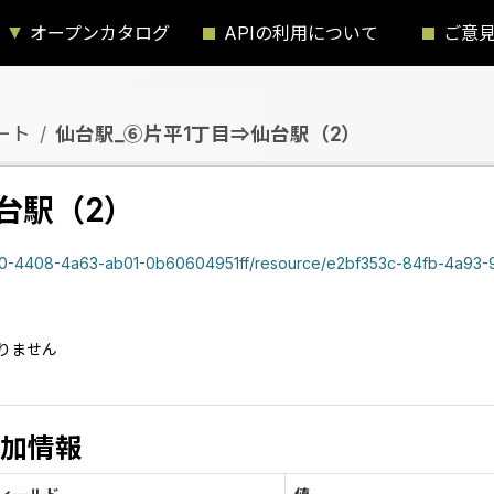
オープンカタログ
APIの利用について
ご意
ート
仙台駅_⑥片平1丁目⇒仙台駅（2）
台駅（2）
4408-4a63-ab01-0b60604951ff/resource/e2bf353c-84fb-4a93-9eea-f25dac819eea/
）
りません
加情報