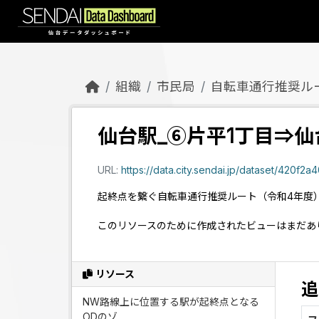
Skip to main content
組織
市民局
自転車通行推奨ル
仙台駅_⑥片平1丁目⇒仙
URL:
https://data.city.sendai.jp/dataset/420f2a40-
起終点を繋ぐ自転車通行推奨ルート（令和4年度
このリソースのために作成されたビューはまだあ
リソース
追
NW路線上に位置する駅が起終点となる
ODのゾ...