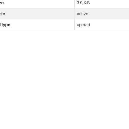
ze
3.9 KiB
ate
active
l type
upload