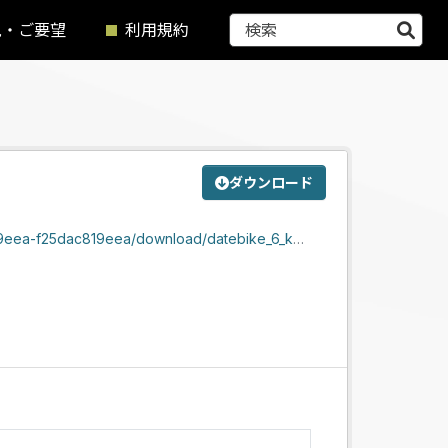
見・ご要望
利用規約
ダウンロード
download/datebike_6_katahiraiccyoume_sendai_2.zip