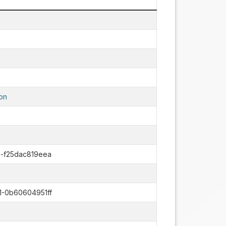
on
-f25dac819eea
-0b60604951ff