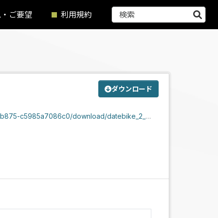
見・ご要望
利用規約
ダウンロード
d/datebike_2_kimachidouriiccyoume_koutoudaikouen.zip