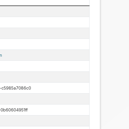
n
5-c5985a7086c0
-0b60604951ff