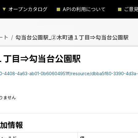
オープンカタログ
APIの利用について
ご意
ート
勾当台公園駅_②木町通１丁目⇒勾当台公園駅
１丁目⇒勾当台公園駅
8-4a63-ab01-0b60604951ff/resource/dbba5f80-3390-4d3a-b875-c5985a7086c0/downloa
）
りません
加情報