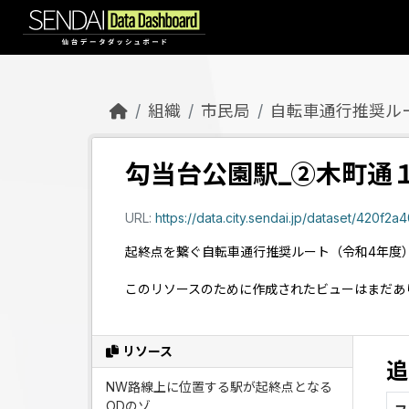
Skip to main content
組織
市民局
自転車通行推奨ル
勾当台公園駅_②木町通
URL:
https://data.city.sendai.jp/dataset/420f2a40-440
起終点を繋ぐ自転車通行推奨ルート（令和4年度
このリソースのために作成されたビューはまだあ
リソース
追
NW路線上に位置する駅が起終点となる
ODのゾ...