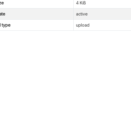
ze
4 KiB
ate
active
l type
upload