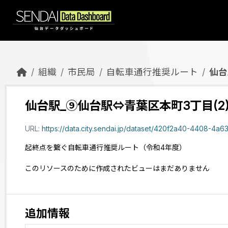
Skip to main content
組織
市民局
自転車通行推奨ルート
仙台
仙台駅_⑨仙台駅⇔青葉区本町3丁目(2
URL:
https://data.city.sendai.jp/dataset/420f2a40-4408-4a63-ab
起終点を繋ぐ自転車通行推奨ルート（令和4年度）
このリソースのために作成されたビューはまだありません
追加情報