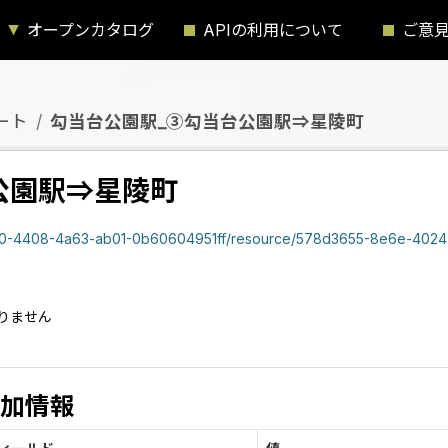
オープンカタログ
APIの利用について
ご意
ート
勾当台公園駅_③勾当台公園駅⇒星陵町
公園駅⇒星陵町
4408-4a63-ab01-0b60604951ff/resource/578d3655-8e6e-4024-96da-7f12b0f457e1/d
）
りません
加情報