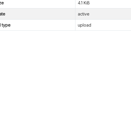
ze
4.1 KiB
ate
active
l type
upload