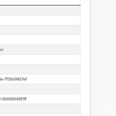
on
a-7f12b0f457e1
-0b60604951ff