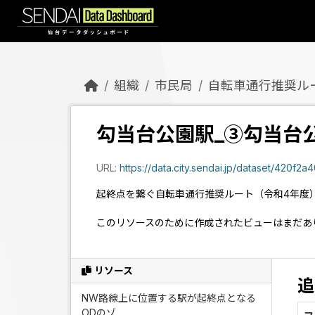
Skip to main content
組織
市民局
自転車通行推奨ル
勾当台公園駅_③勾当台
URL:
https://data.city.sendai.jp/dataset/420f2a40-
起終点を繋ぐ自転車通行推奨ルート（令和4年度
このリソースのために作成されたビューはまだあ
リソース
追
NW路線上に位置する駅が起終点となる
ODのゾ...