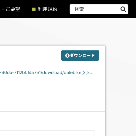
見・ご要望
利用規約
ダウンロード
ownload/datebike_3_koutoudaikouen_seiryoucyou.zip