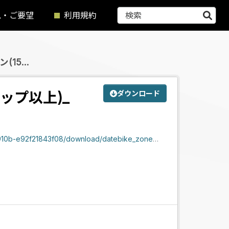
見・ご要望
利用規約
5...
ップ以上)_
ダウンロード
f21843f08/download/datebike_zone_tousyougu.zip