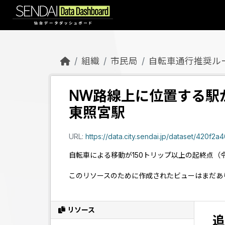
Skip to main content
組織
市民局
自転車通行推奨ル
NW路線上に位置する駅が
東照宮駅
URL:
https://data.city.sendai.jp/dataset/420f2a
自転車による移動が150トリップ以上の起終点（
このリソースのために作成されたビューはまだあ
リソース
追