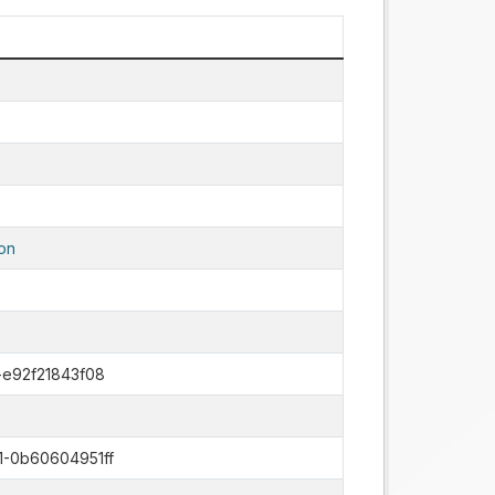
on
-e92f21843f08
-0b60604951ff