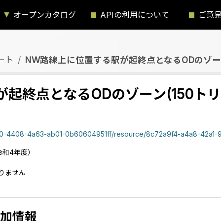
オープンカタログ
APIの利用について
ご意
ート
NW路線上に位置する駅が起終点となるODのゾーン(1
起終点となるODのゾーン(150トリ
40-4408-4a63-ab01-0b60604951ff/resource/8c72a9f4-a4a8-42a1-910b-e92
令和4年度）
りません
加情報