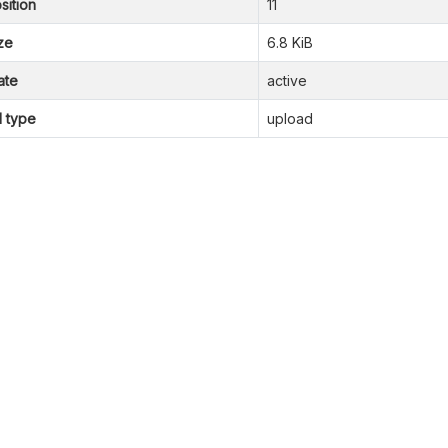
sition
11
ze
6.8 KiB
ate
active
l type
upload