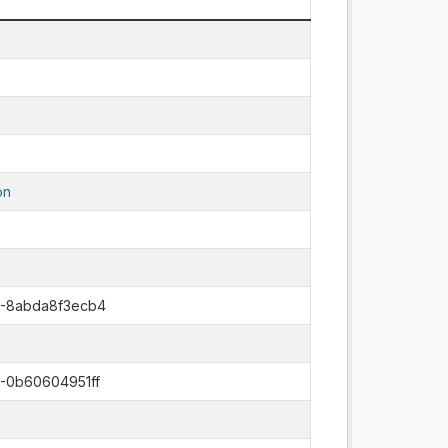
on
2-8abda8f3ecb4
-0b60604951ff