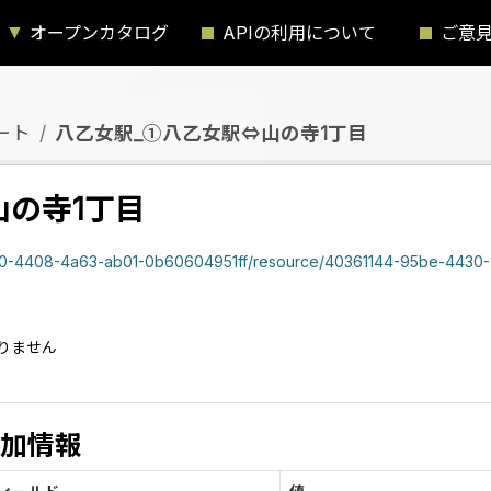
オープンカタログ
APIの利用について
ご意
ート
八乙女駅_①八乙女駅⇔山の寺1丁目
山の寺1丁目
408-4a63-ab01-0b60604951ff/resource/40361144-95be-4430-9532-8abda8f3ecb4/d
）
りません
加情報