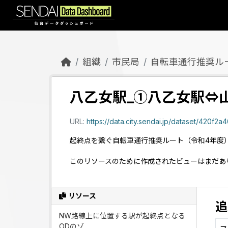
Skip to main content
組織
市民局
自転車通行推奨ル
八乙女駅_①八乙女駅⇔
URL:
https://data.city.sendai.jp/dataset/420f2a40-4
起終点を繋ぐ自転車通行推奨ルート（令和4年度
このリソースのために作成されたビューはまだあ
リソース
追
NW路線上に位置する駅が起終点となる
ODのゾ...