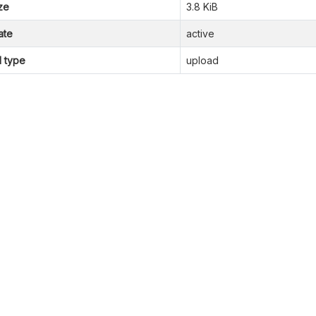
ze
3.8 KiB
ate
active
l type
upload