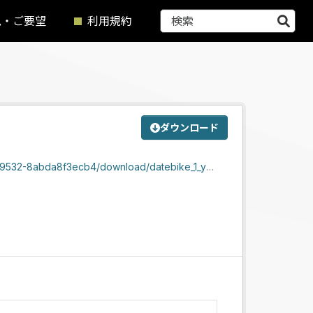
見・ご要望
利用規約
ダウンロード
ownload/datebike_1_yaotome_yamanoteraiccyoume.zip