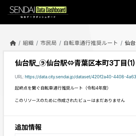
Skip to main content
組織
市民局
自転車通行推奨ルート
仙台
仙台駅_⑨仙台駅⇔青葉区本町3丁目(1)
URL:
https://data.city.sendai.jp/dataset/420f2a40-4408-4a63-ab
起終点を繋ぐ自転車通行推奨ルート（令和4年度）
このリソースのために作成されたビューはまだありません
追加情報