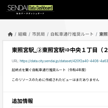
Skip to main content
組織
市民局
自転車通行推奨ルート
東照
東照宮駅_②東照宮駅⇒中央１丁目（
URL:
https://data.city.sendai.jp/dataset/420f2a40-4408-4a63-ab0
起終点を繋ぐ自転車通行推奨ルート（令和4年度）
このリソースのために作成されたビューはまだありません
追加情報