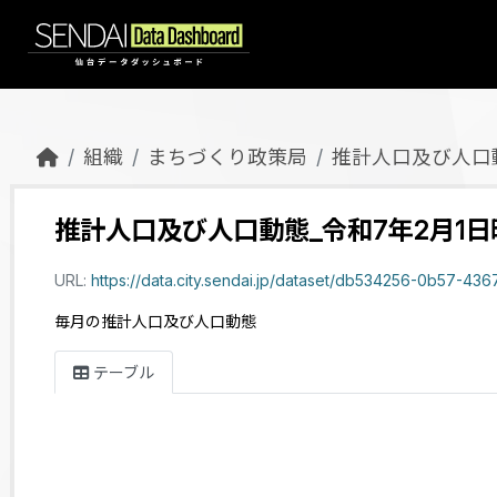
Skip to main content
組織
まちづくり政策局
推計人口及び人口
推計人口及び人口動態_令和7年2月1日
URL:
https://data.city.sendai.jp/dataset/db534256-0b57-4367-886c-ba08c95156aa/
毎月の推計人口及び人口動態
テーブル