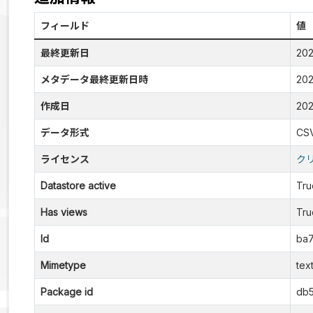
フィールド
値
最終更新日
20
メタデータ最終更新日時
20
作成日
20
データ形式
CS
ライセンス
ク
Datastore active
Tru
Has views
Tru
Id
ba7
Mimetype
tex
Package id
db