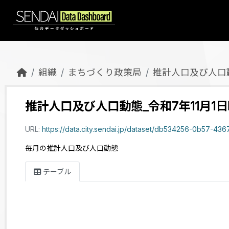
Skip to main content
組織
まちづくり政策局
推計人口及び人口
推計人口及び人口動態_令和7年11月1
URL:
https://data.city.sendai.jp/dataset/db534256-0b57-4367-886c-ba08c95156aa/r
毎月の推計人口及び人口動態
テーブル