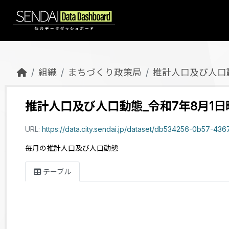
Skip to main content
組織
まちづくり政策局
推計人口及び人口
推計人口及び人口動態_令和7年8月1日
URL:
https://data.city.sendai.jp/dataset/db534256-0b57-4367-886c-ba08c95156aa/
毎月の推計人口及び人口動態
テーブル