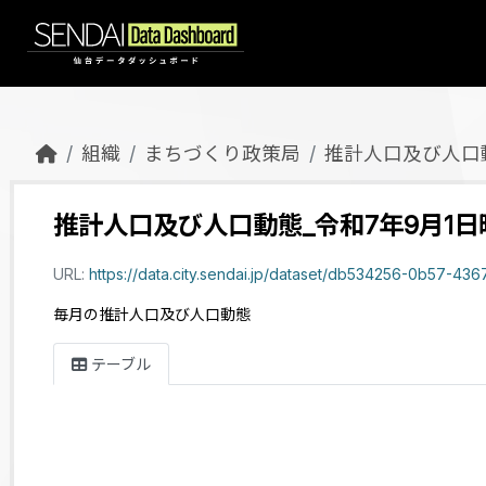
Skip to main content
組織
まちづくり政策局
推計人口及び人口
推計人口及び人口動態_令和7年9月1日
URL:
https://data.city.sendai.jp/dataset/db534256-0b57-4367-886c-ba08c95156aa
毎月の推計人口及び人口動態
テーブル