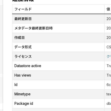
フィールド
値
最終更新日
2
メタデータ最終更新日時
2
作成日
2
データ形式
C
ライセンス
ク
Datastore active
Tr
Has views
Tr
Id
6c
Mimetype
te
Package id
db