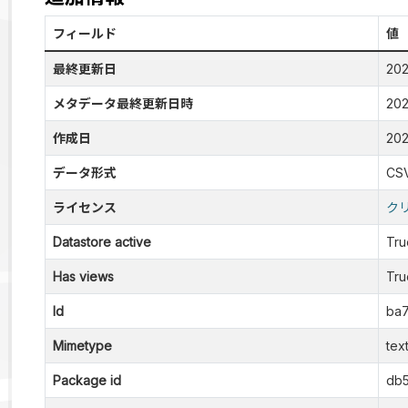
フィールド
値
最終更新日
20
メタデータ最終更新日時
20
作成日
20
データ形式
CS
ライセンス
ク
Datastore active
Tru
Has views
Tru
Id
ba7
Mimetype
tex
Package id
db