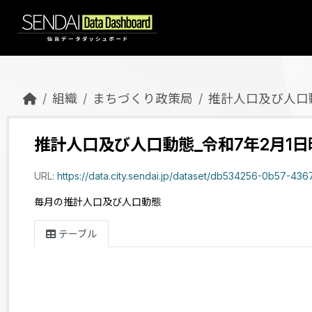
Skip to main content
組織
まちづくり政策局
推計人口及び人口
推計人口及び人口動態_令和7年2月1日
URL:
https://data.city.sendai.jp/dataset/db534256-0b57-4367-886c-ba08c95156aa/
毎月の推計人口及び人口動態
テーブル