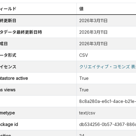
ィールド
値
終更新日
2026年3月11日
タデータ最終更新日時
2026年3月11日
成日
2026年3月11日
ータ形式
CSV
イセンス
クリエイティブ・コモンズ 表
tastore active
True
s views
True
8c8a280a-e6c1-4ace-b21e
metype
text/csv
ckage id
db534256-0b57-4367-886
sition
24