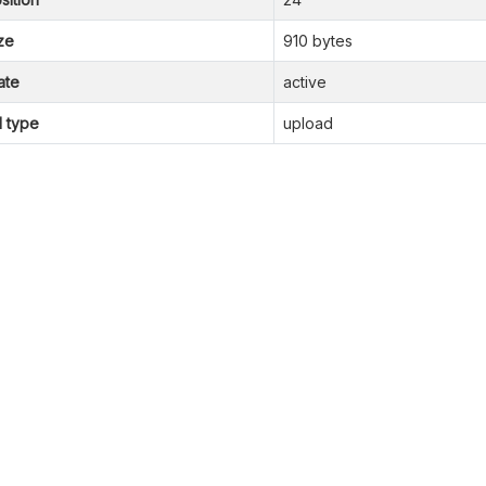
ze
910 bytes
ate
active
l type
upload