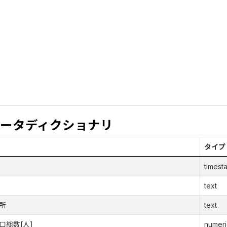
ータディクショナリ
タイプ
timest
text
所
text
口総数[人]
numeri