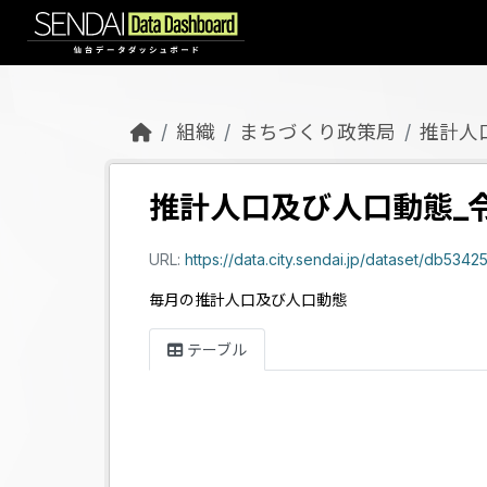
Skip to main content
組織
まちづくり政策局
推計人
推計人口及び人口動態_令
URL:
https://data.city.sendai.jp/dataset/d
毎月の推計人口及び人口動態
テーブル