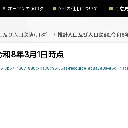
オープンカタログ
APIの利用について
ご意
口及び人口動態(月次）
推計人口及び人口動態_令和8年
和8年3月1日時点
b534256-0b57-4367-886c-ba08c95156aa/resource/8c8a280a-e6c1-4a