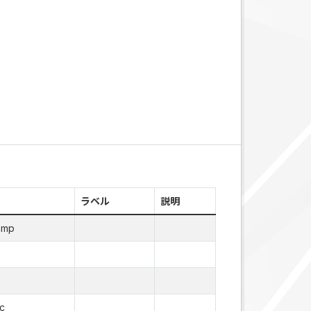
ラベル
説明
amp
c