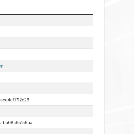
示
-acc4cf792c26
c-ba08c95156aa