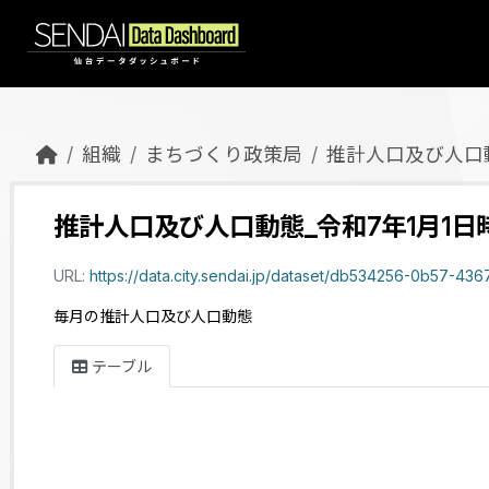
Skip to main content
組織
まちづくり政策局
推計人口及び人口
推計人口及び人口動態_令和7年1月1日
URL:
https://data.city.sendai.jp/dataset/db534256-0b57-4367-886c-ba08c95156aa
毎月の推計人口及び人口動態
テーブル