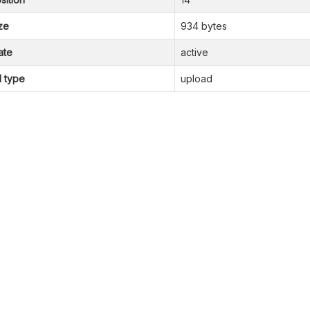
ze
934 bytes
ate
active
l type
upload