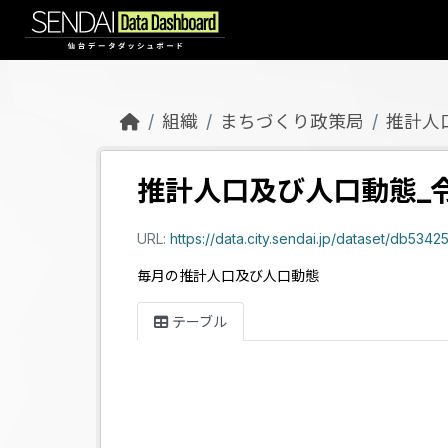
Skip to main content
組織
まちづくり政策局
推計人
推計人口及び人口動態_令
URL:
https://data.city.sendai.jp/dataset/d
毎月の推計人口及び人口動態
テーブル