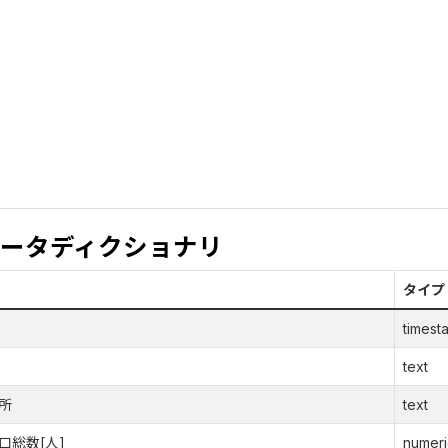
ータディクショナリ
タイプ
timest
text
所
text
口総数[人]
numeri