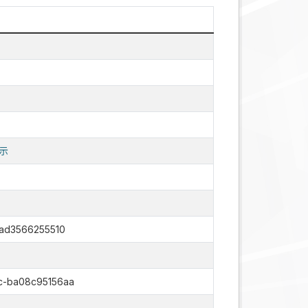
示
-ad3566255510
c-ba08c95156aa