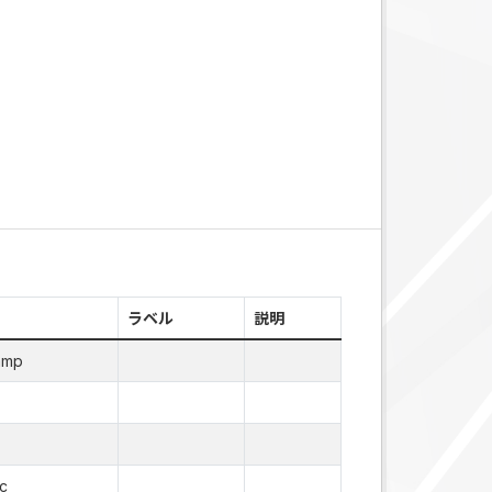
ラベル
説明
amp
c