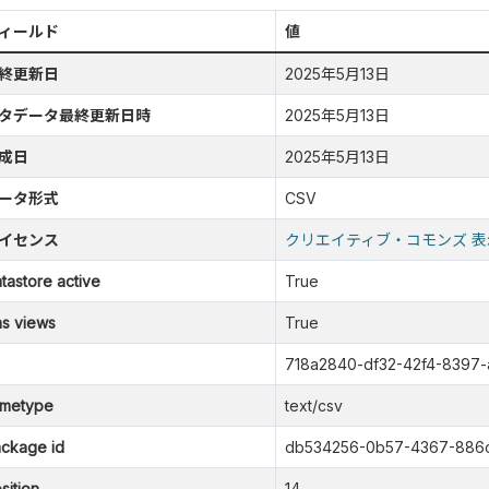
ィールド
値
終更新日
2025年5月13日
タデータ最終更新日時
2025年5月13日
成日
2025年5月13日
ータ形式
CSV
イセンス
クリエイティブ・コモンズ 表
tastore active
True
s views
True
718a2840-df32-42f4-8397
metype
text/csv
ckage id
db534256-0b57-4367-886
sition
14