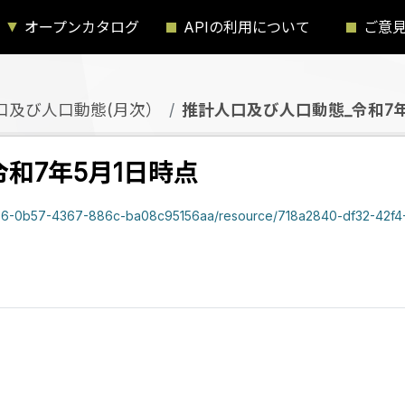
オープンカタログ
APIの利用について
ご意
口及び人口動態(月次）
推計人口及び人口動態_令和7年
和7年5月1日時点
b534256-0b57-4367-886c-ba08c95156aa/resource/718a2840-df32-42