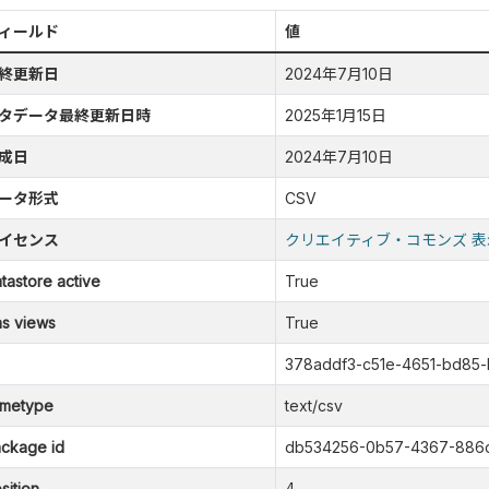
ィールド
値
終更新日
2024年7月10日
タデータ最終更新日時
2025年1月15日
成日
2024年7月10日
ータ形式
CSV
イセンス
クリエイティブ・コモンズ 表
tastore active
True
s views
True
378addf3-c51e-4651-bd85
metype
text/csv
ckage id
db534256-0b57-4367-886
sition
4