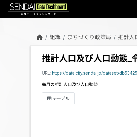
Skip to main content
組織
まちづくり政策局
推計人
推計人口及び人口動態_令
URL:
https://data.city.sendai.jp/dataset/d
毎月の推計人口及び人口動態
テーブル