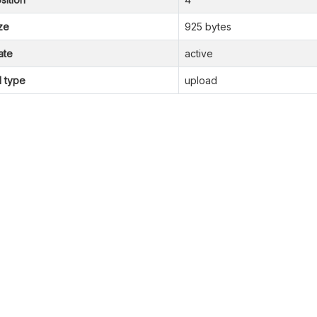
ze
925 bytes
ate
active
l type
upload