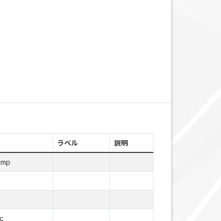
ラベル
説明
amp
c