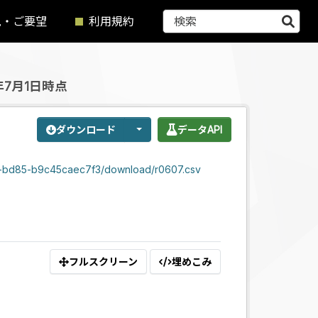
見・ご要望
利用規約
7月1日時点
ダウンロード
データAPI
51-bd85-b9c45caec7f3/download/r0607.csv
フルスクリーン
埋めこみ