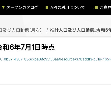
オープンカタログ
APIの利用について
ご意
口及び人口動態(月次）
推計人口及び人口動態_令和6年
和6年7月1日時点
b534256-0b57-4367-886c-ba08c95156aa/resource/378addf3-c51e-46