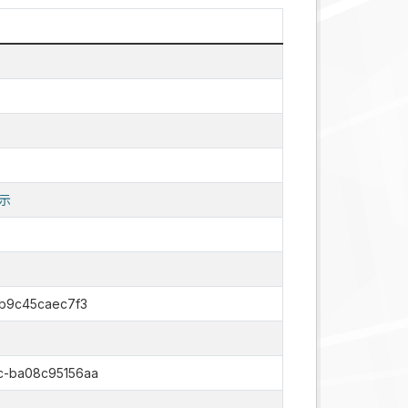
示
-b9c45caec7f3
c-ba08c95156aa