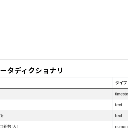
ータディクショナリ
タイプ
timest
text
所
text
口総数[人]
numeri