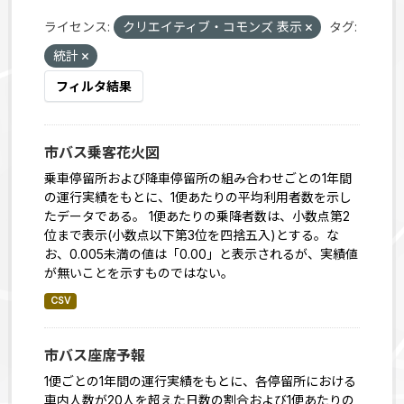
ライセンス:
クリエイティブ・コモンズ 表示
タグ:
統計
フィルタ結果
市バス乗客花火図
乗車停留所および降車停留所の組み合わせごとの1年間
の運行実績をもとに、1便あたりの平均利用者数を示し
たデータである。 1便あたりの乗降者数は、小数点第2
位まで表示(小数点以下第3位を四捨五入)とする。な
お、0.005未満の値は「0.00」と表示されるが、実績値
が無いことを示すものではない。
CSV
市バス座席予報
1便ごとの1年間の運行実績をもとに、各停留所における
車内人数が20人を超えた日数の割合および1便あたりの