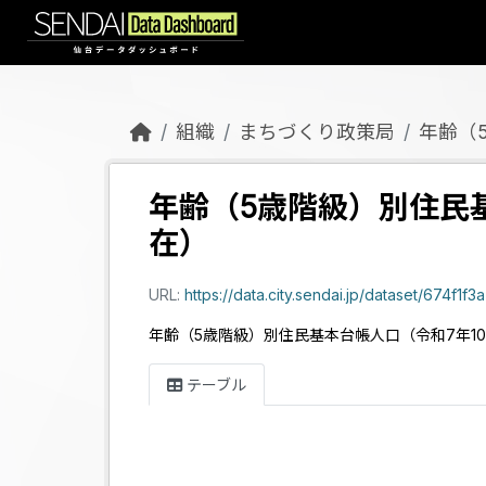
Skip to main content
組織
まちづくり政策局
年齢（
年齢（5歳階級）別住民基
在）
URL:
https://data.city.sendai.jp/dataset/67
年齢（5歳階級）別住民基本台帳人口（令和7年10
テーブル