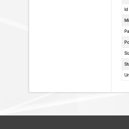
Id
Mi
Pa
Po
Si
St
Ur