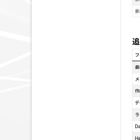
泉
追
フ
最
メ
作
デ
ラ
Da
Ha