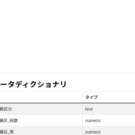
ータディクショナリ
タイプ
齢区分
text
葉区_総数
numeric
葉区_男
numeric