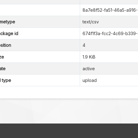
8a7e8f52-fa51-46a5-a91
metype
text/csv
ckage id
674f1f3a-fcc2-4c69-b339
sition
4
ze
1.9 KiB
ate
active
l type
upload