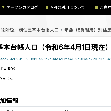
オープンカタログ
APIの利用について
ご意
5歳階級）別住民基本台帳人口
年齢（5歳階級）別住民
基本台帳人口（令和6年4月1日現在
4f1f3a-fcc2-4c69-b339-3e88e611c7c9/resource/439c919a-c720-4173-
月1日現在）
りません
加情報