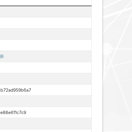
示
b-b72ad959b6a7
3e88e611c7c9