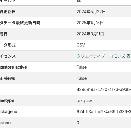
ィールド
値
終更新日
2024年5月22日
タデータ最終更新日時
2025年1月15日
成日
2024年3月11日
ータ形式
CSV
イセンス
クリエイティブ・コモンズ 表
tastore active
False
s views
False
439c919a-c720-4173-a93
metype
text/csv
ckage id
674f1f3a-fcc2-4c69-b339-
sition
0