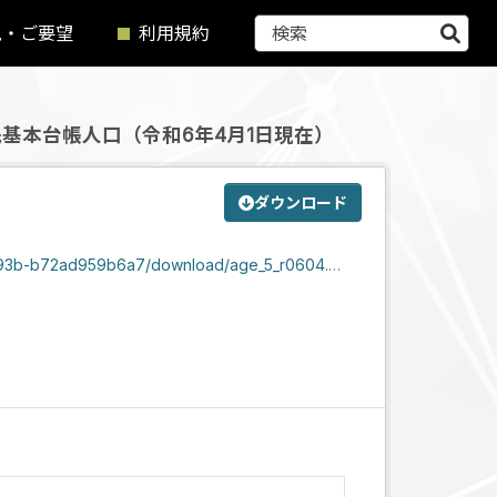
見・ご要望
利用規約
基本台帳人口（令和6年4月1日現在）
）
ダウンロード
a93b-b72ad959b6a7/download/age_5_r0604.csv