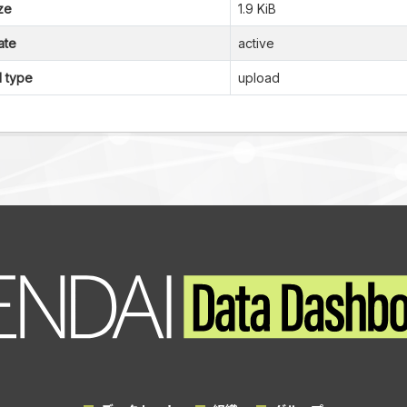
ze
1.9 KiB
ate
active
l type
upload