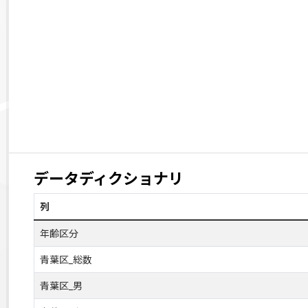
データディクショナリ
列
年齢区分
青葉区_総数
青葉区_男