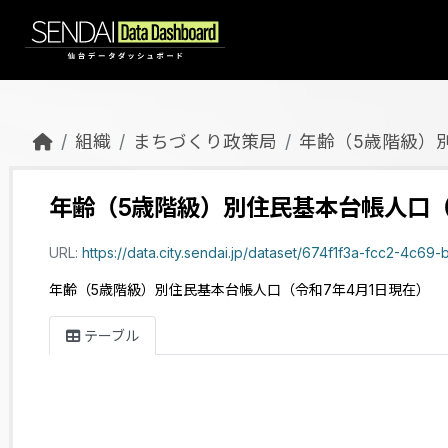
Skip to main content
組織
まちづくり政策局
年齢（5歳階級）
年齢（5歳階級）別住民基本台帳人口（
URL:
https://data.city.sendai.jp/dataset/674f1f3a-fcc2-4c69-b339-3e88e611c7c9
年齢（5歳階級）別住民基本台帳人口（令和7年4月1日現在）
テーブル