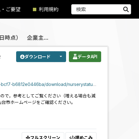
見・ご要望
利用規約
日時点） 企業主...
育
ダウンロード
データAPI
46ba/download/nurserystatus_company_20240401.csv
ますので，参考としてご覧ください（増える場合も減
仙台市ホームページをご確認ください。
フルスクリーン
埋めこみ