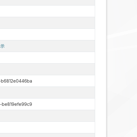
表示
7-b6812e0446ba
6-be819efe99c9