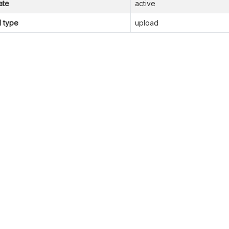
ate
active
l type
upload