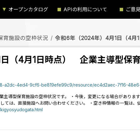
オープンカタログ
APIの利用について
ご意
保育施設の空枠状況
令和6年（2024年）4月1日（4月1
月1日（4月1日時点） 企業主導型保
8-a2dc-4ed4-9cf6-be819efe99c9/resource/ec4d2aec-7f16-48e6-bcf7-b6812e04
）の企業主導型保育施設の空枠状況です。 ・今後，変更になる場合があり
ましては、直接施設へお問い合わせください。 ・空き枠情報の一覧は、
/kigyosyudogata.html