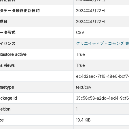
タデータ最終更新日時
2024年4月22日
成日
2024年4月22日
ータ形式
CSV
イセンス
クリエイティブ・コモンズ 
tastore active
True
s views
True
ec4d2aec-7f16-48e6-bcf
metype
text/csv
ckage id
35c58c58-a2dc-4ed4-9cf
sition
1
ze
19.4 KiB