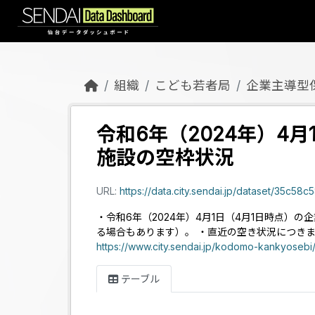
Skip to main content
組織
こども若者局
企業主導型
令和6年（2024年）4
施設の空枠状況
URL:
https://data.city.sendai.jp/dataset/35c58c5
・令和6年（2024年）4月1日（4月1日時点
る場合もあります）。 ・直近の空き状況につき
https://www.city.sendai.jp/kodomo-kankyosebi
テーブル