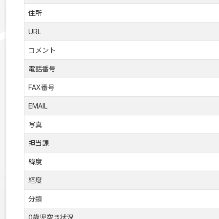
住所
URL
コメント
電話番号
FAX番号
EMAIL
写真
担当課
緯度
経度
分類
0歳児空き状況