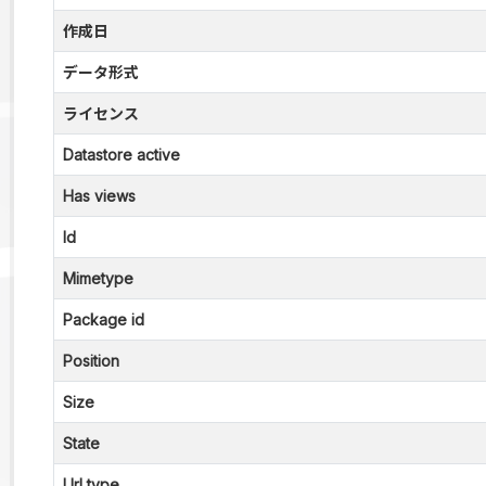
作成日
データ形式
ライセンス
Datastore active
Has views
Id
Mimetype
Package id
Position
Size
State
Url type