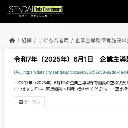
Skip to main content
組織
こども若者局
企業主導型保育施設の
令和7年（2025年）6月1日 企業主
URL:
https://data.city.sendai.jp/dataset/35c58c58-a2dc-4ed4-9cf6-be819ef
・令和7年（2025年）6月1日の企業主導型保育施設の空枠
につきましては、直接施設へお問い合わせください。 ・空き
テーブル