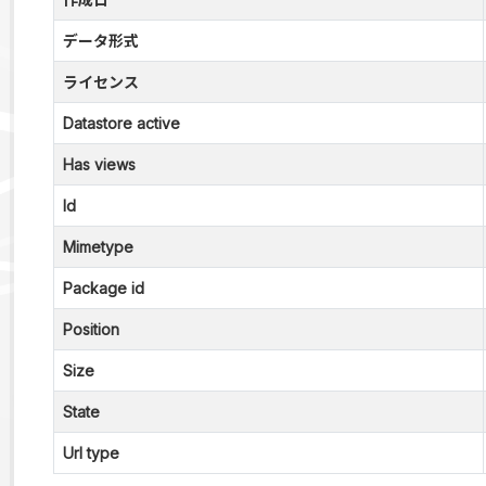
データ形式
ライセンス
Datastore active
Has views
Id
Mimetype
Package id
Position
Size
State
Url type