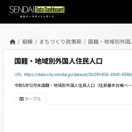
Skip to main content
組織
まちづくり政策局
国籍・地域別外国
国籍・地域別外国人住民人口
URL:
https://data.city.sendai.jp/dataset/2b28fd08-494f-498b-9df8-3410ad85cd3
令和5年12月末国籍・地域別外国人住民人口（住民基本台帳ベ
テーブル