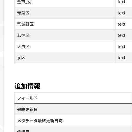
全市_女
text
青葉区
text
宮城野区
text
若林区
text
太白区
text
泉区
text
追加情報
フィールド
最終更新日
メタデータ最終更新日時
作成日