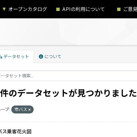
オープンカタログ
APIの利用について
ご意
データセット
について
2 件のデータセットが見つかりました
ープ:
市バス
バス乗客花火図