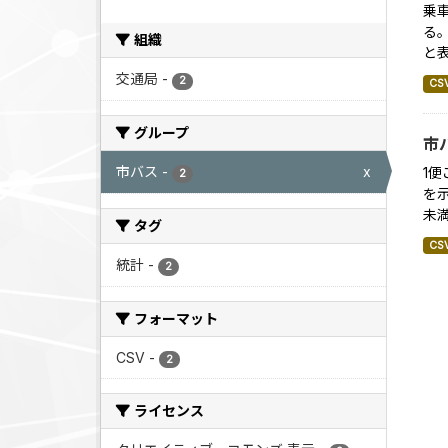
乗
る。
組織
と
交通局
-
2
CS
グループ
市
市バス
-
x
1
2
を示
未
タグ
CS
統計
-
2
フォーマット
CSV
-
2
ライセンス