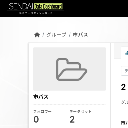
Skip to main content
グループ
市バス
市バス
グル
フォロワー
データセット
0
2
市