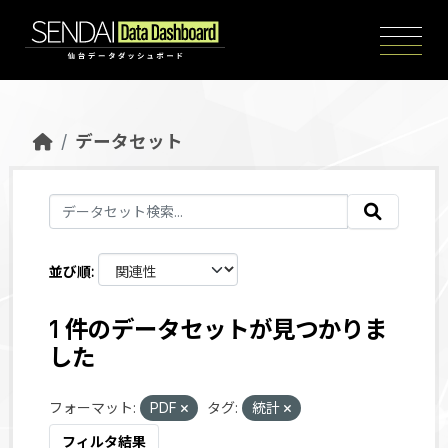
Skip to main content
データセット
並び順
1 件のデータセットが見つかりま
した
フォーマット:
PDF
タグ:
統計
フィルタ結果