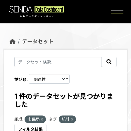
Skip to main content
データセット
並び順
1 件のデータセットが見つかりま
した
組織:
市民局
タグ:
統計
フィルタ結果