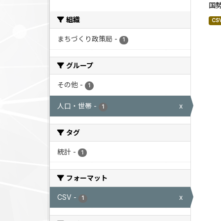
国
組織
CS
まちづくり政策局
-
1
グループ
その他
-
1
人口・世帯
-
x
1
タグ
統計
-
1
フォーマット
CSV
-
x
1