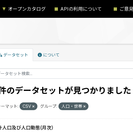
オープンカタログ
APIの利用について
ご意
データセット
について
1 件のデータセットが見つかりました
ーマット:
CSV
グループ:
人口・世帯
計人口及び人口動態(月次）