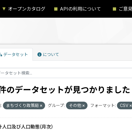
オープンカタログ
APIの利用について
ご意
データセット
について
1 件のデータセットが見つかりました
:
まちづくり政策局
グループ:
その他
フォーマット:
CSV
計人口及び人口動態(月次）