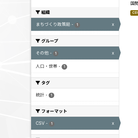
国
組織
CS
まちづくり政策局
-
x
1
グループ
その他
-
x
1
人口・世帯
-
1
タグ
統計
-
1
フォーマット
CSV
-
x
1