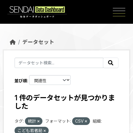
Skip to main content
データセット
並び順
1 件のデータセットが見つかりま
した
タグ:
統計
フォーマット:
CSV
組織:
こども若者局