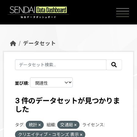
Skip to main content
データセット
並び順
3 件のデータセットが見つかりま
した
タグ:
統計
組織:
交通局
ライセンス:
クリエイティブ・コモンズ 表示