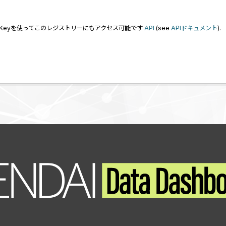
I Keyを使ってこのレジストリーにもアクセス可能です
API
(see
APIドキュメント
).