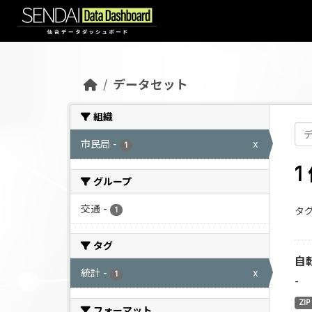
Skip to main content
データセット
組織
市民局
-
x
1
グループ
交通
-
タグ
1
タグ
自
統計
-
x
1
-
ZIP
フォーマット