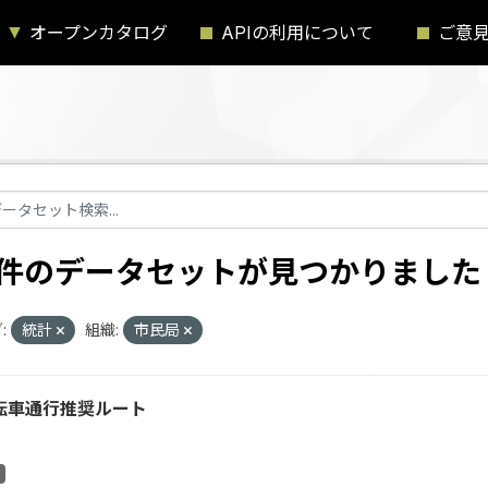
オープンカタログ
APIの利用について
ご意
1 件のデータセットが見つかりました
:
統計
組織:
市民局
転車通行推奨ルート