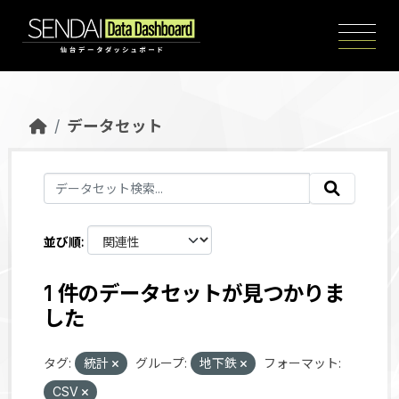
Skip to main content
データセット
並び順
1 件のデータセットが見つかりま
した
タグ:
統計
グループ:
地下鉄
フォーマット:
CSV