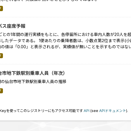
V
バス座席予報
便ごとの1年間の運行実績をもとに、各停留所における車内人数が20人を
したデータである。 1便あたりの乗降者数は、小数点第2位まで表示(小数
満の値は「0.00」と表示されるが、実績値が無いことを示すものではな
V
台市地下鉄駅別乗車人員（年次）
間の仙台市地下鉄駅別乗車人員の推移
V
I Keyを使ってこのレジストリーにもアクセス可能です
API
(see
APIドキュメント
).