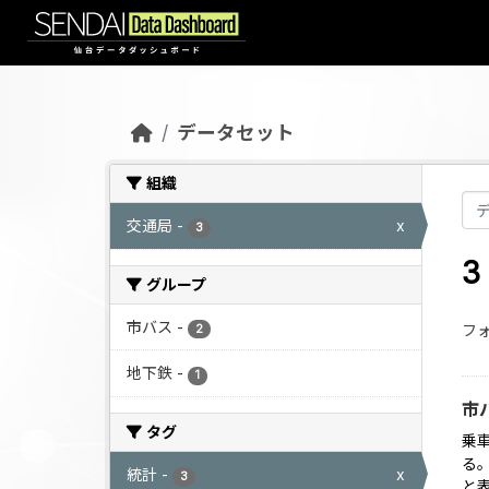
Skip to main content
データセット
組織
交通局
-
x
3
グループ
市バス
-
フォ
2
地下鉄
-
1
市
タグ
乗
る。
統計
-
x
3
と