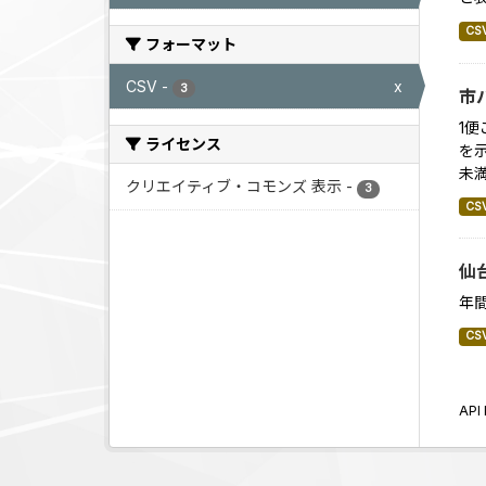
CS
フォーマット
CSV
-
x
3
市
1
ライセンス
を示
未
クリエイティブ・コモンズ 表示
-
3
CS
仙
年
CS
AP