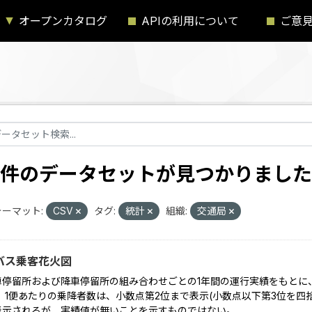
オープンカタログ
APIの利用について
ご意
3 件のデータセットが見つかりました
ーマット:
CSV
タグ:
統計
組織:
交通局
バス乗客花火図
車停留所および降車停留所の組み合わせごとの1年間の運行実績をもとに
 1便あたりの乗降者数は、小数点第2位まで表示(小数点以下第3位を四捨五
表示されるが、実績値が無いことを示すものではない。