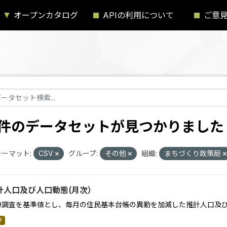
オープンカタログ
APIの利用について
ご意
1 件のデータセットが見つかりました
ーマット:
CSV
グループ:
その他
組織:
まちづくり政策局
計人口及び人口動態(月次）
勢調査を基準値とし、毎月の住民基本台帳の異動を加減した推計人口及
V