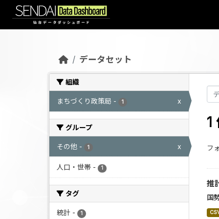
Skip to main content
データセット
組織
まちづくり政策局
-
x
1
グループ
その他
-
x
フォ
1
人口・世帯
-
1
推
タグ
国
統計
-
CS
1