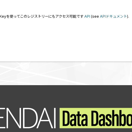
I Keyを使ってこのレジストリーにもアクセス可能です
API
(see
APIドキュメント
).