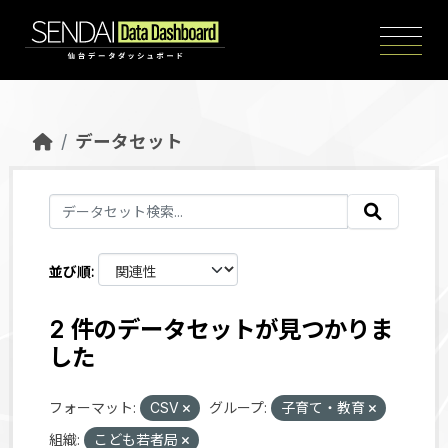
Skip to main content
データセット
並び順
2 件のデータセットが見つかりま
した
フォーマット:
CSV
グループ:
子育て・教育
組織:
こども若者局