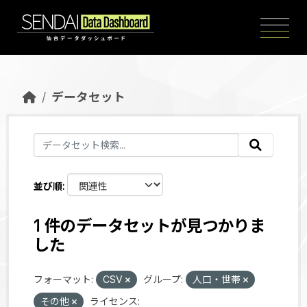
Skip to main content
データセット
並び順
1 件のデータセットが見つかりま
した
フォーマット:
CSV
グループ:
人口・世帯
その他
ライセンス: