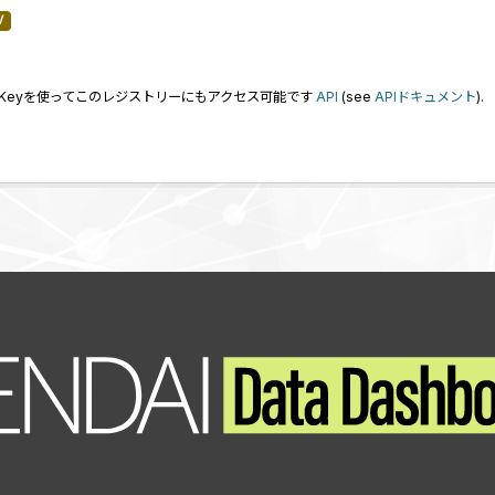
V
I Keyを使ってこのレジストリーにもアクセス可能です
API
(see
APIドキュメント
).