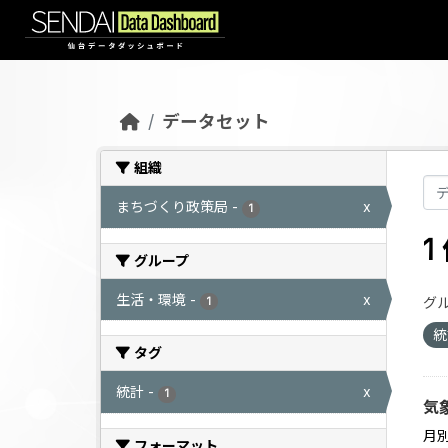
Skip to main content
データセット
組織
まちづくり政策局
-
x
1
グループ
生活・環境
-
x
グル
1
タグ
統計
-
x
1
気
月
フォーマット