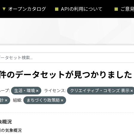
オープンカタログ
APIの利用について
ご意
1 件のデータセットが見つかりました
ープ:
生活・環境
ライセンス:
クリエイティブ・コモンズ 表示
統計
組織:
まちづくり政策局
象概況
別の気象概況