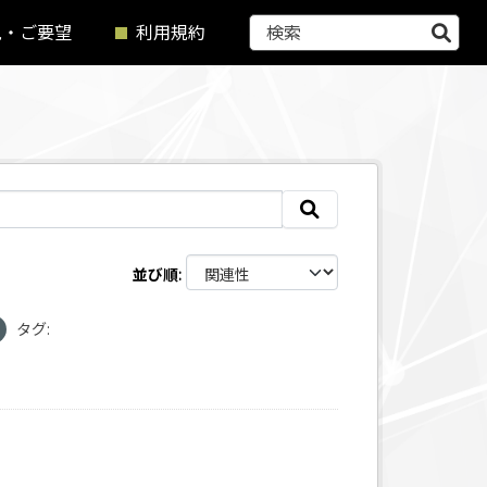
見・ご要望
利用規約
並び順
タグ: