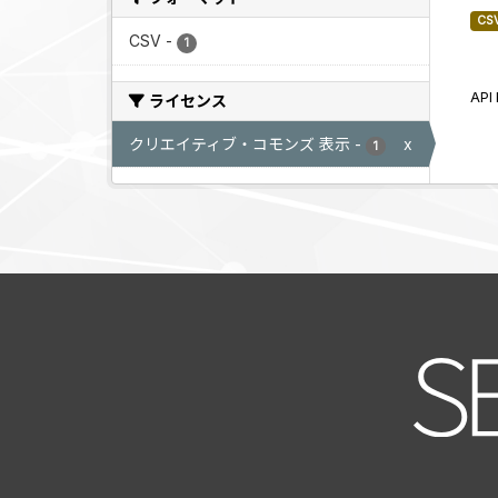
CS
CSV
-
1
AP
ライセンス
クリエイティブ・コモンズ 表示
-
x
1