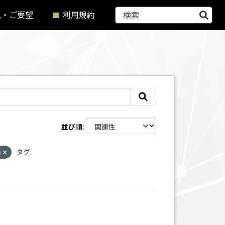
見・ご要望
利用規約
並び順
局
タグ: