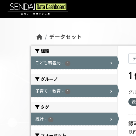
Skip to main content
データセット
組織
こども若者局
-
x
1
グループ
子育て・教育
-
x
グル
1
タグ
統計
-
x
1
認
認
フォーマット