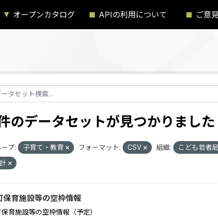
オープンカタログ
APIの利用について
ご意
1 件のデータセットが見つかりました
ープ:
子育て・教育
フォーマット:
CSV
組織:
こども若者
統計
可保育施設等の空枠情報
可保育施設等の空枠情報（予定）