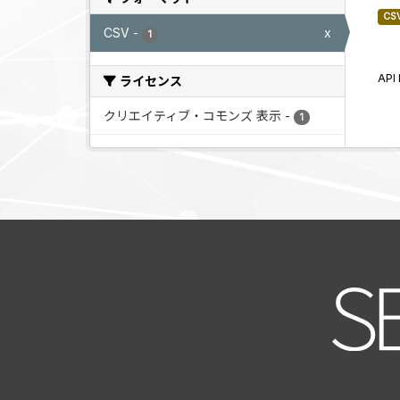
CS
CSV
-
x
1
AP
ライセンス
クリエイティブ・コモンズ 表示
-
1