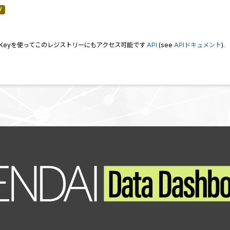
V
I Keyを使ってこのレジストリーにもアクセス可能です
API
(see
APIドキュメント
).