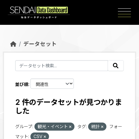
Skip to main content
データセット
並び順
2 件のデータセットが見つかりま
した
グループ:
観光・イベント
タグ:
統計
フォー
マット:
CSV